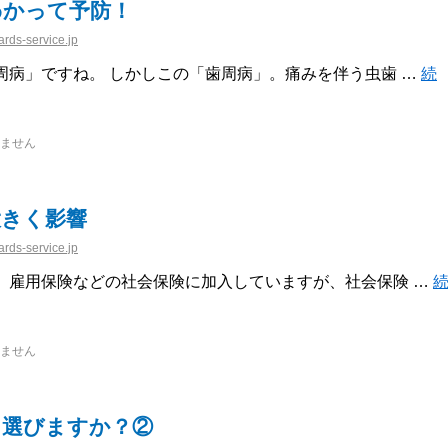
わかって予防！
rds-service.jp
周病」ですね。 しかしこの「歯周病」。痛みを伴う虫歯 …
続
ません
大きく影響
rds-service.jp
、雇用保険などの社会保険に加入していますが、社会保険 …
ません
う選びますか？②