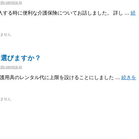
ds-service.jp
入する時に便利な介護保険についてお話しました。 詳し …
続
ません
う選びますか？
ds-service.jp
ら介護用具のレンタル代に上限を設けることにしました …
続きを
ません