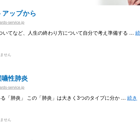
トアップから
rds-service.jp
ついてなど、人生の終わり方について自分で考え準備する …
ません
誤嚥性肺炎
rds-service.jp
る「肺炎」 この「肺炎」は大きく3つのタイプに分か …
続き
ません