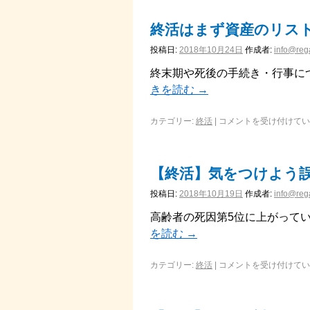
終活はまず資産のリス
投稿日:
2018年10月24日
作成者:
info@rega
終末期や死後の手続き・行事に
きを読む
→
カテゴリー:
終活
|
コメントを受け付けてい
【終活】気をつけよう
投稿日:
2018年10月19日
作成者:
info@rega
高齢者の死因第5位に上がってい
を読む
→
カテゴリー:
終活
|
コメントを受け付けてい