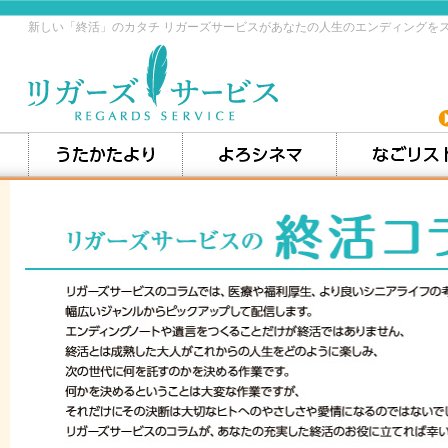
新しい「終活」のカタチ リガーズサービスがあなたの人生のエンディングを