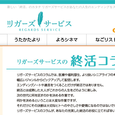
新しい「終活」のカタチ リガーズサービスがあなたの人生のエンディングを