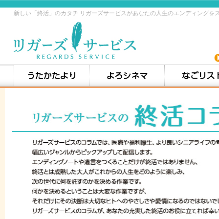
新しい「終活」のカタチ リガーズサービスがあなたの人生のエンディングを