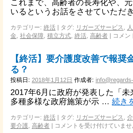
これまで、高齢者の長寿化や、
いるというお話をさせていただき
カテゴリー:
終活
|
タグ:
リガーズサービス
,
人
金
,
社会保障
,
積立方式
,
終活
,
高齢者
|
コメン
【終活】要介護度改善で報奨
る？
投稿日:
2018年1月12日
作成者:
info@regards-
2017年6月に政府が発表した「未
多種多様な政府施策が示 …
続き
カテゴリー:
終活
|
タグ:
リガーズサービス
,
介
要介護
,
高齢者
|
コメントを受け付けていませ