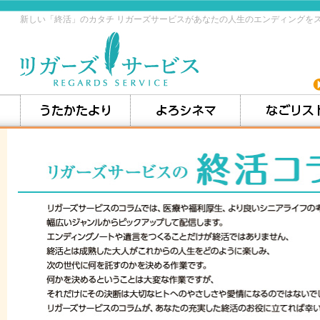
新しい「終活」のカタチ リガーズサービスがあなたの人生のエンディングを