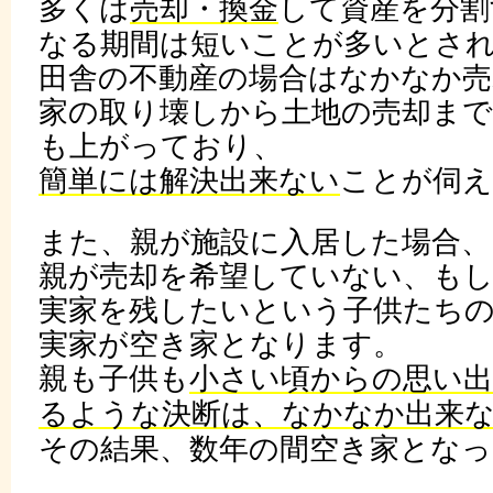
多くは
売却・換金
して資産を分割
なる期間は短いことが多いとさ
田舎の不動産の場合はなかなか売
家の取り壊しから土地の売却ま
も上がっており、
簡単には解決出来ない
ことが伺え
また、親が施設に入居した場合、
親が売却を希望していない、も
実家を残したいという子供たち
実家が空き家となります。
親も子供も
小さい頃からの思い出
るような決断は、なかなか出来
その結果、数年の間空き家とな