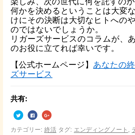
楽しみ、次の世代に何を託すの
何かを決めるということは大変
けにその決断は大切なヒトへの
のではないでしょうか。
リガーズサービスのコラムが、
のお役に立てれば幸いです。
【公式ホームページ】
あなたの終
ズサービス
共有:
ク
Facebook
ク
リ
で
リ
ッ
共
ッ
ク
有
ク
し
す
し
カテゴリー:
終活
タグ:
エンディングノート
,
て
る
て