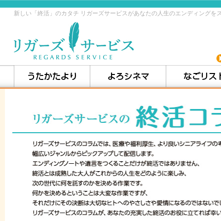
新しい「終活」のカタチ リガーズサービスがあなたの人生のエンディングを