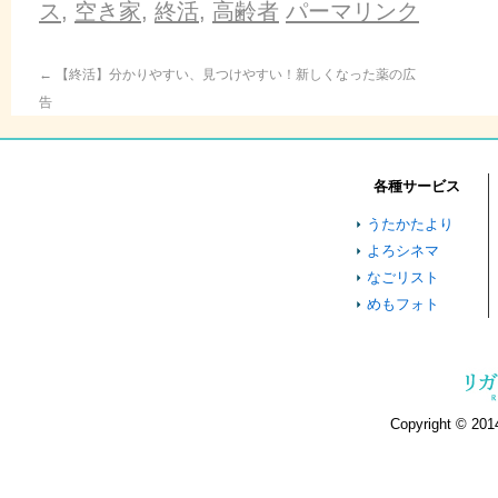
Twitter
に
Google+
ス
,
空き家
,
終活
,
高齢者
パーマリンク
で
は
で
共
ク
共
有
リ
有
(新
ッ
(新
し
ク
し
←
【終活】分かりやすい、見つけやすい！新しくなった薬の広
い
し
い
ウ
て
ウ
告
ィ
く
ィ
ン
だ
ン
ド
さ
ド
ウ
い
ウ
で
(新
で
開
し
開
各種サービス
き
い
き
ま
ウ
ま
す)
ィ
す)
うたかたより
ン
ド
よろシネマ
ウ
で
なごリスト
開
き
めもフォト
ま
す)
Copyright © 2014 