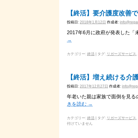
【終活】要介護度改善
投稿日:
2018年1月12日
作成者:
info@regar
2017年6月に政府が発表した「
→
カテゴリー:
終活
|
タグ:
リガーズサービス
,
【終活】増え続ける介
投稿日:
2017年12月27日
作成者:
info@rega
年老いた親は家族で面倒を見る
きを読む
→
カテゴリー:
終活
|
タグ:
リガーズサービス
,
付けていません