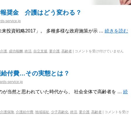
で報奨金 介護はどう変わる？
ds-service.jp
未来投資戦略2017」。 多種多様な政府施策が示 …
続きを読む
介護
,
成功報酬
,
終活
,
自立支援
,
要介護
,
高齢者
|
コメントを受け付けていません
護給付費…その実態とは？
rds-service.jp
のが当然と思われていた時代から、 社会全体で高齢者を …
続
介護保険
,
介護給付費
,
地域福祉
,
少子高齢化
,
終活
,
要介護
,
高齢者
|
コメントを受け