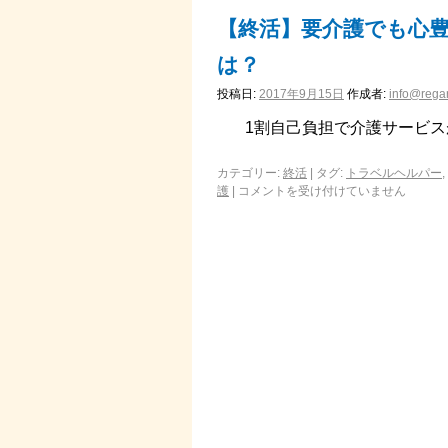
【終活】要介護でも心
は？
投稿日:
2017年9月15日
作成者:
info@regar
1割自己負担で介護サービスが
カテゴリー:
終活
|
タグ:
トラベルヘルパー
,
護
|
コメントを受け付けていません