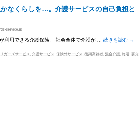
豊かなくらしを…。介護サービスの自己負担と
ds-service.jp
利用できる介護保険。 社会全体で介護が …
続きを読む
→
リガーズサービス
,
介護サービス
,
保険外サービス
,
後期高齢者
,
混合介護
,
終活
,
要介