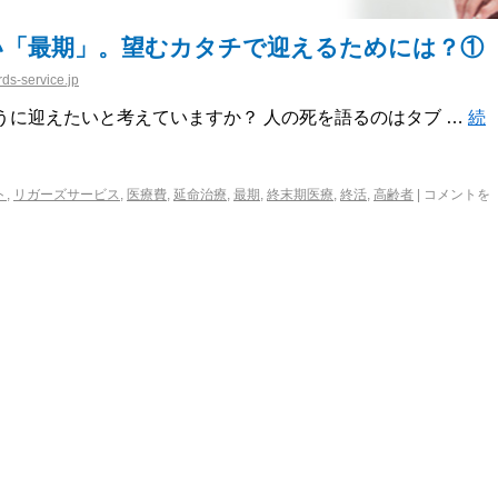
い「最期」。望むカタチで迎えるためには？①
ds-service.jp
うに迎えたいと考えていますか？ 人の死を語るのはタブ …
続
ト
,
リガーズサービス
,
医療費
,
延命治療
,
最期
,
終末期医療
,
終活
,
高齢者
|
コメントを