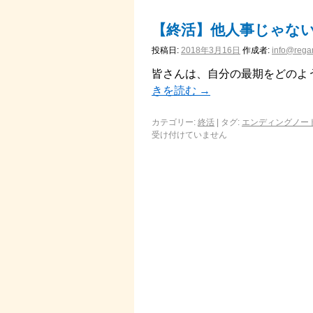
【終活】他人事じゃな
投稿日:
2018年3月16日
作成者:
info@regar
皆さんは、自分の最期をどのよ
きを読む
→
カテゴリー:
終活
|
タグ:
エンディングノー
受け付けていません