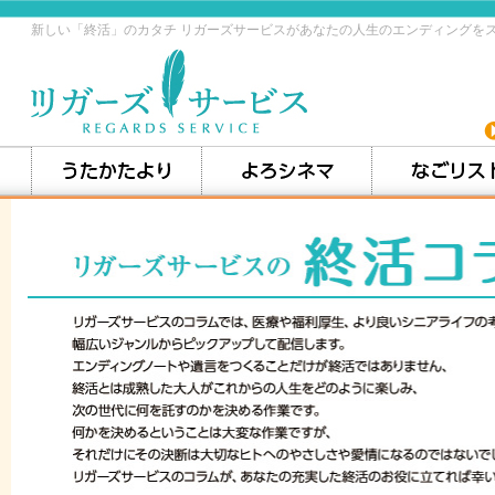
新しい「終活」のカタチ リガーズサービスがあなたの人生のエンディングを