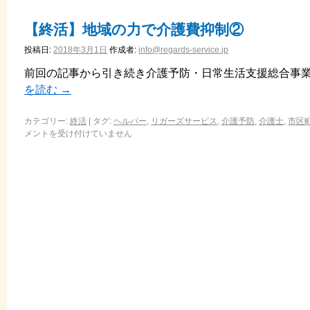
【終活】地域の力で介護費抑制②
投稿日:
2018年3月1日
作成者:
info@regards-service.jp
前回の記事から引き続き介護予防・日常生活支援総合事業(
を読む
→
カテゴリー:
終活
|
タグ:
ヘルパー
,
リガーズサービス
,
介護予防
,
介護士
,
市区
メントを受け付けていません