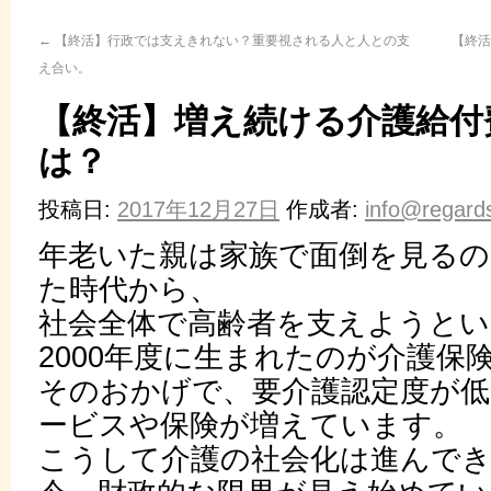
←
【終活】行政では支えきれない？重要視される人と人との支
【終
え合い。
【終活】増え続ける介護給付
は？
投稿日:
2017年12月27日
作成者:
info@regards
年老いた親は家族で面倒を見る
た時代から、
社会全体で高齢者を支えようとい
2000年度に生まれたのが介護保
そのおかげで、要介護認定度が
ービスや保険が増えています。
こうして介護の社会化は進んで