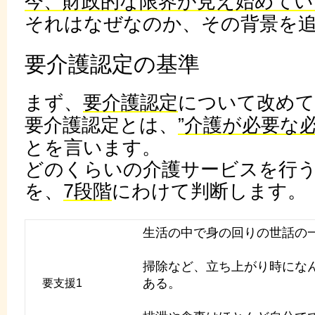
今、財政的な限界が見え始めてい
それはなぜなのか、その背景を
要介護認定の基準
まず、
要介護認定
について改めて
要介護認定とは、
”介護が必要な
とを言います。
どのくらいの介護サービスを行
を、
7段階
にわけて判断します。
生活の中で身の回りの世話の
掃除など、立ち上がり時にな
ある。
要支援1