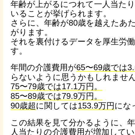
年齢が上がるにつれて一人当た
いることが挙げられます。
さらに、年齢が80歳を越えたあ
がります。
それを裏付けるデータを厚生労
す。
年間の介護費用が
65〜69歳では3
らないように思うかもしれませ
75〜79歳では17.1万円。
85〜89歳では79.9万円。
90歳超
に関しては
153.9万円
にな
この結果を見て分かるように、
人当たりの介護費用が増加してい