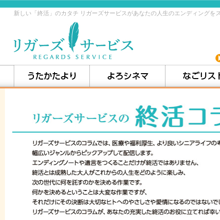
新しい「終活」のカタチ リガーズサービスがあなたの人生のエンディングを