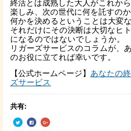
終活とは成熟した大人がこれか
楽しみ、次の世代に何を託すの
何かを決めるということは大変
それだけにその決断は大切なヒ
になるのではないでしょうか。
リガーズサービスのコラムが、
のお役に立てれば幸いです。
【公式ホームページ】
あなたの終
ズサービス
共有:
ク
Facebook
ク
リ
で
リ
ッ
共
ッ