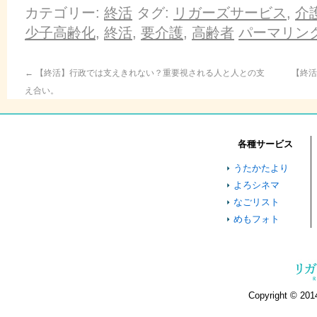
ク
有
ク
し
す
し
カテゴリー:
終活
タグ:
リガーズサービス
,
介
て
る
て
Twitter
に
Google+
少子高齢化
,
終活
,
要介護
,
高齢者
パーマリン
で
は
で
共
ク
共
有
リ
有
(新
ッ
(新
し
ク
し
←
【終活】行政では支えきれない？重要視される人と人との支
【終
い
し
い
ウ
て
ウ
え合い。
ィ
く
ィ
ン
だ
ン
ド
さ
ド
ウ
い
ウ
で
(新
で
開
し
開
各種サービス
き
い
き
ま
ウ
ま
す)
ィ
す)
うたかたより
ン
ド
よろシネマ
ウ
で
なごリスト
開
き
めもフォト
ま
す)
Copyright © 2014 