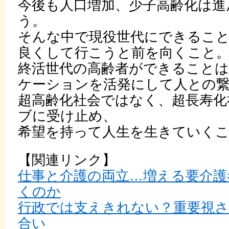
今後も人口増加、少子高齢化は進
う。
そんな中で現役世代にできるこ
良くして行こうと前を向くこと
終活世代の高齢者ができること
ケーションを活発にして人との
超高齢化社会ではなく、超長寿化
ブに受け止め、
希望を持って人生を生きていく
【関連リンク】
仕事と介護の両立…増える要介護
くのか
行政では支えきれない？重要視
合い