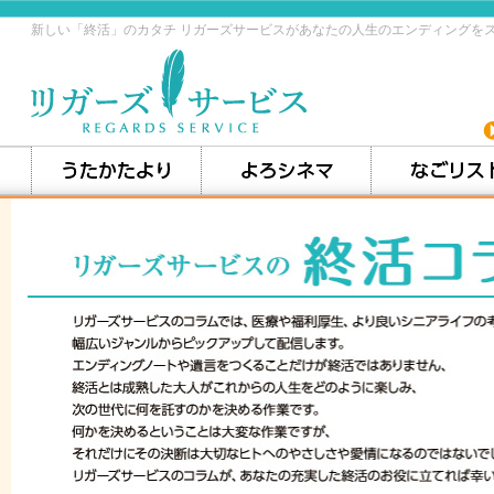
新しい「終活」のカタチ リガーズサービスがあなたの人生のエンディングを