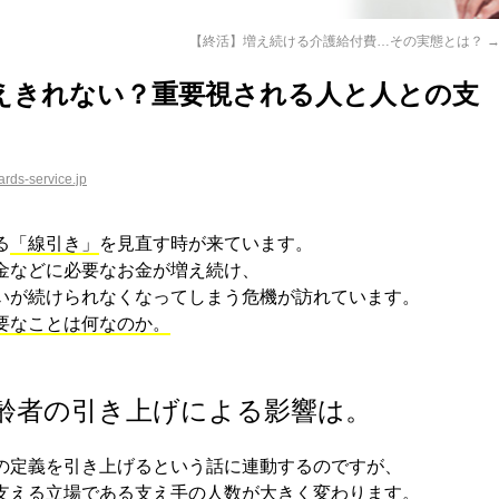
【終活】増え続ける介護給付費…その実態とは？
えきれない？重要視される人と人との支
rds-service.jp
る
「線引き」
を見直す時が来ています。
金などに必要なお金が増え続け、
いが続けられなくなってしまう危機が訪れています。
要なことは何なのか。
高齢者の引き上げによる影響は。
の定義を引き上げるという話に連動するのですが、
支える立場である支え手の人数が大きく変わります。