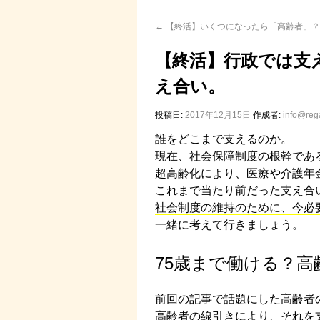
←
【終活】いくつになったら「高齢者」？
【終活】行政では支
え合い。
投稿日:
2017年12月15日
作成者:
info@rega
誰をどこまで支えるのか。
現在、社会保障制度の根幹であ
超高齢化により、医療や介護年
これまで当たり前だった支え合
社会制度の維持のために、今必
一緒に考えて行きましょう。
75歳まで働ける？
前回の記事で話題にした高齢者
高齢者の線引きにより、それを