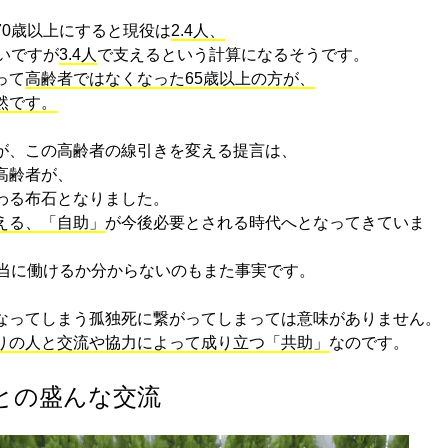
70歳以上にすると現役は
2.4人、
いですが
3.4人
で支えるという計算になるそうです。
って
高齢者ではなくなった65歳以上の方が、
然です。
が、この高齢者の線引きを変える提言は、
高齢者が、
わる布石となりました。
える、「自助」
が今後必要とされる時代へとなってきていま
本当に働けるか分からないのもまた事実です。
なってしまう孤独死に繋がってしまっては意味がありません。
りの人と交流や協力によって成り立つ「共助」
なのです。
との盛んな交流