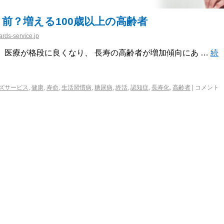
前？増える100歳以上の高齢者
rds-service.jp
、医療が格段に良くなり、 長寿の高齢者が増加傾向にあ …
続
ズサービス
,
健康
,
寿命
,
生活習慣病
,
糖尿病
,
終活
,
認知症
,
長寿化
,
高齢者
|
コメント