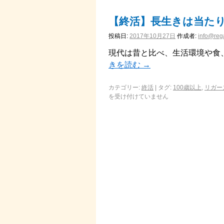
【終活】長生きは当たり
投稿日:
2017年10月27日
作成者:
info@rega
現代は昔と比べ、生活環境や食
きを読む
→
カテゴリー:
終活
|
タグ:
100歳以上
,
リガー
を受け付けていません