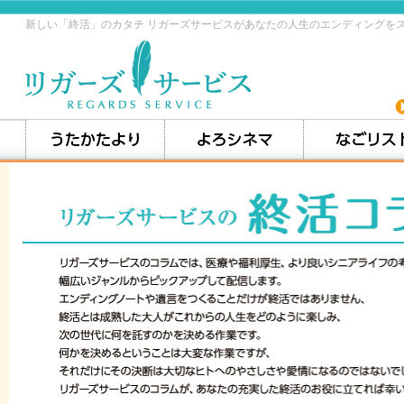
新しい「終活」のカタチ リガーズサービスがあなたの人生のエンディングを